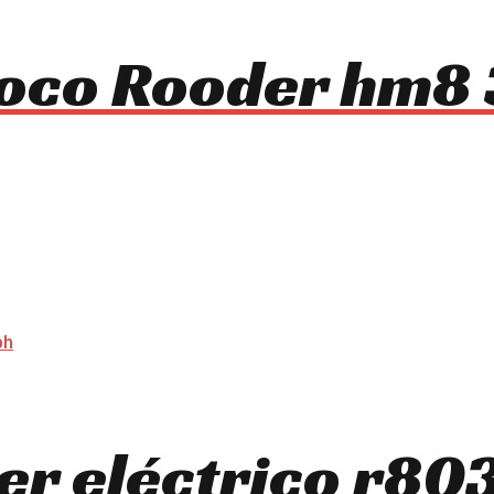
ycoco Rooder hm
ter eléctrico r8