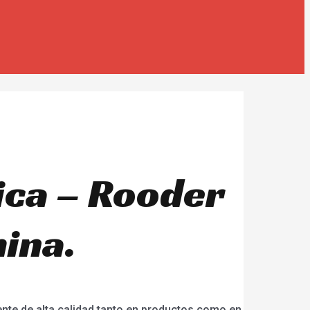
rica – Rooder
hina.
nte de alta calidad tanto en productos como en