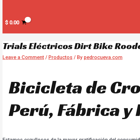
$
0.00
Trials Eléctricos Dirt Bike Rood
Leave a Comment
/
Productos
/ By
pedrocueva.com
Bicicleta de Cro
Perú, Fábrica y
Estamos orgullosos de la mayor gratificación del consumid