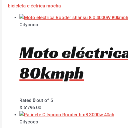
bicicleta eléctrica mocha
Citycoco
Moto eléctri
80kmph
Rated
0
out of 5
$
5'796.00
Citycoco