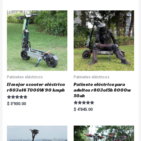
e
0
d
o
0
u
o
t
u
o
t
f
o
5
f
5
Patinetes eléctricos
Patinetes eléctricos
El mejor scooter eléctrico
Patinete eléctrico para
r803o16 7000W 90 kmph
adultos r803o15b 8000w
50ah
Rated
$
3'930.00
5.00
Rated
$
4'845.00
out of 5
5.00
out of 5