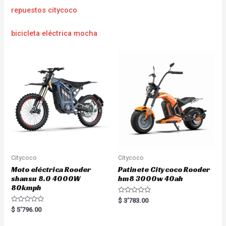
repuestos citycoco
bicicleta eléctrica mocha
Citycoco
Citycoco
Moto eléctrica Rooder
Patinete Citycoco Rooder
shansu 8.0 4000W
hm8 3000w 40ah
80kmph
R
$
3'783.00
a
R
$
5'796.00
t
a
e
t
d