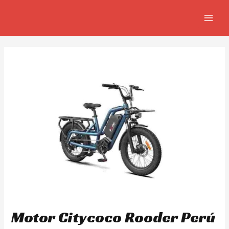
Skip
Navegación
MAIN
to
de
MEN
content
entradas
Motor Citycoco Rooder Perú