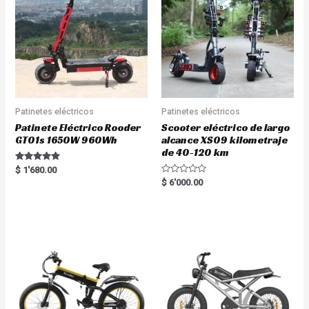
Patinetes eléctricos
Patinetes eléctricos
Patinete Eléctrico Rooder
Scooter eléctrico de largo
GT01s 1650W 960Wh
alcance XS09 kilometraje
de 40-120 km
Rated
$
1'680.00
5.00
R
$
6'000.00
out of 5
a
t
e
d
0
o
u
t
o
f
5